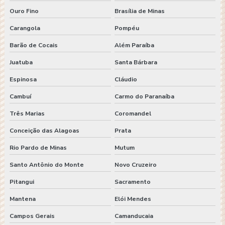
Ouro Fino
Brasília de Minas
Carangola
Pompéu
Barão de Cocais
Além Paraíba
Juatuba
Santa Bárbara
Espinosa
Cláudio
Cambuí
Carmo do Paranaíba
Três Marias
Coromandel
Conceição das Alagoas
Prata
Rio Pardo de Minas
Mutum
Santo Antônio do Monte
Novo Cruzeiro
Pitangui
Sacramento
Mantena
Elói Mendes
Campos Gerais
Camanducaia