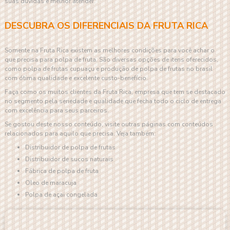
suas dúvidas e melhor atender.
DESCUBRA OS DIFERENCIAIS DA FRUTA RICA
Somente na Fruta Rica existem as melhores condições para você achar o
que precisa para polpa de fruta. São diversas opções de itens oferecidos,
como polpa de frutas cupuaçu e produção de polpa de frutas no brasil
com ótima qualidade e excelente custo-benefício.
Faça como os muitos clientes da Fruta Rica, empresa que tem se destacado
no segmento pela seriedade e qualidade que fecha todo o ciclo de entrega
com excelência para seus parceiros.
Se gostou deste nosso conteúdo, visite outras páginas com conteúdos
relacionados para aquilo que precisa. Veja também:
distribuidor de polpa de frutas
distribuidor de sucos naturais
fábrica de polpa de fruta
oleo de maracuja
polpa de açai congelada