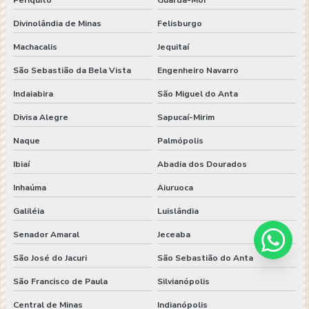
Periquito
Guarda-Mor
Divinolândia de Minas
Felisburgo
Machacalis
Jequitaí
São Sebastião da Bela Vista
Engenheiro Navarro
Indaiabira
São Miguel do Anta
Divisa Alegre
Sapucaí-Mirim
Naque
Palmópolis
Ibiaí
Abadia dos Dourados
Inhaúma
Aiuruoca
Galiléia
Luislândia
Senador Amaral
Jeceaba
São José do Jacuri
São Sebastião do Anta
São Francisco de Paula
Silvianópolis
Central de Minas
Indianópolis