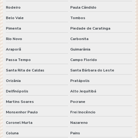
Rodeiro
Paula Cândido
Belo Vale
Tombos
Pimenta
Piedade de Caratinga
Rio Novo
Carbonita
Araporã
Guimarânia
Passa Tempo
Campo Florido
Santa Rita de Caldas
Santa Bárbara do Leste
Orizânia
Pratápolis
Delfinópolis
Alto Jequitibá
Martins Soares
Pocrane
Monsenhor Paulo
Frei Inocêncio
Coronel Murta
Nazareno
Coluna
Pains