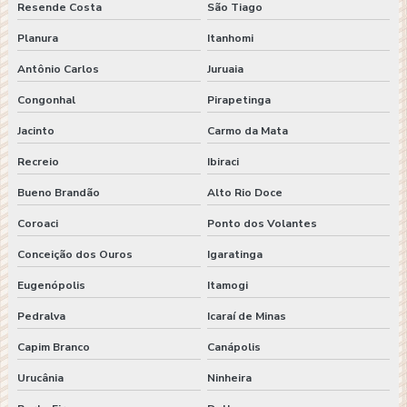
Resende Costa
São Tiago
Planura
Itanhomi
Antônio Carlos
Juruaia
Congonhal
Pirapetinga
Jacinto
Carmo da Mata
Recreio
Ibiraci
Bueno Brandão
Alto Rio Doce
Coroaci
Ponto dos Volantes
Conceição dos Ouros
Igaratinga
Eugenópolis
Itamogi
Pedralva
Icaraí de Minas
Capim Branco
Canápolis
Urucânia
Ninheira