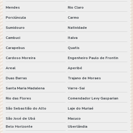
Mendes
Rio Claro
Porciúncula
Carmo
Sumidouro
Natividade
Cambuci
Italva
Carapebus
Quatis
Cardoso Moreira
Engenheiro Paulo de Frontin
Areal
Aperibé
Duas Barras
Trajano de Moraes
Santa Maria Madalena
Varre-Sai
Rio das Flores
Comendador Levy Gasparian
São Sebastião do Alto
Laje do Muriaé
São José de Ubá
Macuco
Belo Horizonte
Uberlândia