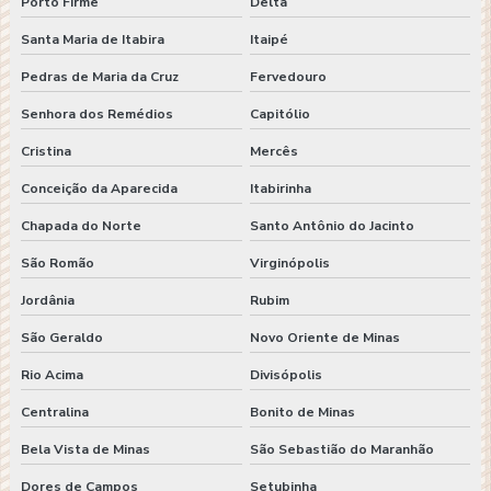
Porto Firme
Delta
Santa Maria de Itabira
Itaipé
Pedras de Maria da Cruz
Fervedouro
Senhora dos Remédios
Capitólio
Cristina
Mercês
Conceição da Aparecida
Itabirinha
Chapada do Norte
Santo Antônio do Jacinto
São Romão
Virginópolis
Jordânia
Rubim
São Geraldo
Novo Oriente de Minas
Rio Acima
Divisópolis
Centralina
Bonito de Minas
Bela Vista de Minas
São Sebastião do Maranhão
Dores de Campos
Setubinha