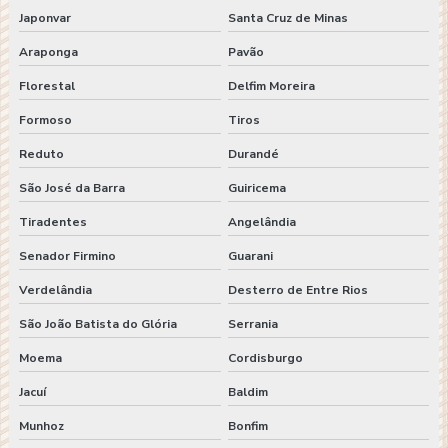
Japonvar
Santa Cruz de Minas
Araponga
Pavão
Florestal
Delfim Moreira
Formoso
Tiros
Reduto
Durandé
São José da Barra
Guiricema
Tiradentes
Angelândia
Senador Firmino
Guarani
Verdelândia
Desterro de Entre Rios
São João Batista do Glória
Serrania
Moema
Cordisburgo
Jacuí
Baldim
Munhoz
Bonfim