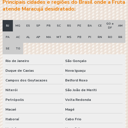
Principais cidades e regiões do Brasil onde a Fruta
atende Maracujá desidratado:
GO e
RJ
MG
ES
SP
PR
SC
RS
PE
BA
CE
AM
DF
PA
AC
AL
AP
MA
MT
MS
PB
PI
RN
RO
RR
SE
TO
Rio de Janeiro
São Gonçalo
Duque de Caxias
Nova Iguaçu
Campos dos Goytacazes
Belford Roxo
Niterói
São João de Meriti
Petrópolis
Volta Redonda
Macaé
Magé
Itaboraí
Cabo Frio