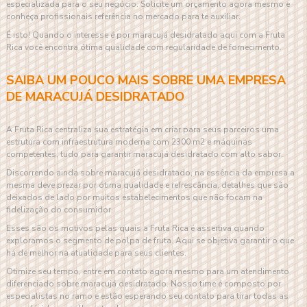
especializada para o seu negócio. Solicite um orçamento agora mesmo e
conheça profissionais referência no mercado para te auxiliar.
É isto! Quando o interesse é por
maracujá desidratado
aqui com a Fruta
Rica você encontra ótima qualidade com regularidade de fornecimento.
SAIBA UM POUCO MAIS SOBRE UMA EMPRESA
DE MARACUJÁ DESIDRATADO
A Fruta Rica centraliza sua estratégia em criar para seus parceiros uma
estrutura com infraestrutura moderna com 2300 m2 e máquinas
competentes, tudo para garantir
maracujá desidratado
com alto sabor.
Discorrendo ainda sobre
maracujá desidratado
, na essência da empresa a
mesma deve prezar por ótima qualidade e refrescância, detalhes que são
deixados de lado por muitos estabelecimentos que não focam na
fidelização do consumidor.
Esses são os motivos pelas quais a Fruta Rica é assertiva quando
exploramos o segmento de polpa de fruta. Aqui se objetiva garantir o que
há de melhor na atualidade para seus clientes.
Otimize seu tempo, entre em contato agora mesmo para um atendimento
diferenciado sobre
maracujá desidratado
. Nosso time é composto por
especialistas no ramo e estão esperando seu contato para tirar todas as