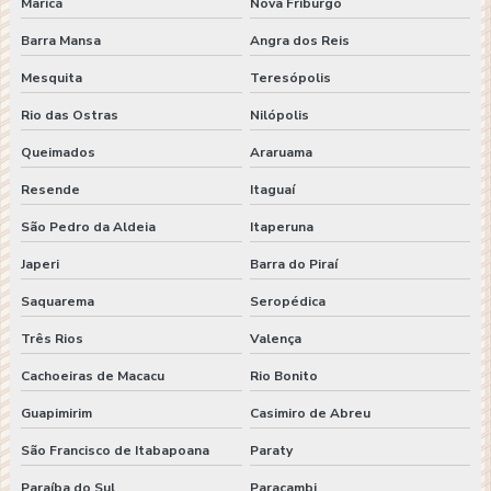
Maricá
Nova Friburgo
Barra Mansa
Angra dos Reis
Mesquita
Teresópolis
Rio das Ostras
Nilópolis
Queimados
Araruama
Resende
Itaguaí
São Pedro da Aldeia
Itaperuna
Japeri
Barra do Piraí
Saquarema
Seropédica
Três Rios
Valença
Cachoeiras de Macacu
Rio Bonito
Guapimirim
Casimiro de Abreu
São Francisco de Itabapoana
Paraty
Paraíba do Sul
Paracambi