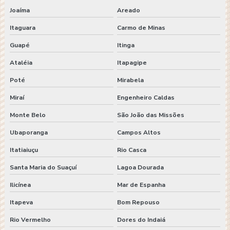
Joaíma
Areado
Itaguara
Carmo de Minas
Guapé
Itinga
Ataléia
Itapagipe
Poté
Mirabela
Miraí
Engenheiro Caldas
Monte Belo
São João das Missões
Ubaporanga
Campos Altos
Itatiaiuçu
Rio Casca
Santa Maria do Suaçuí
Lagoa Dourada
Ilicínea
Mar de Espanha
Itapeva
Bom Repouso
Rio Vermelho
Dores do Indaiá