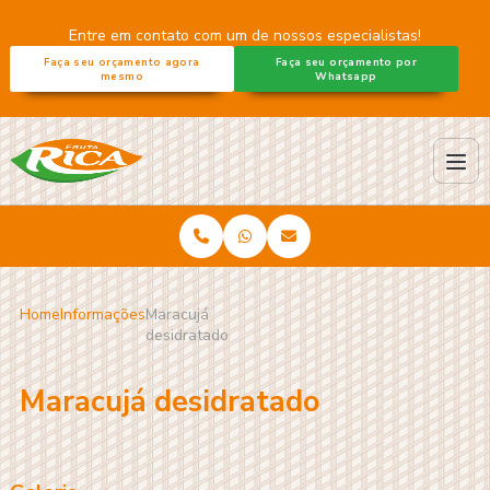
Entre em contato com um de nossos especialistas!
Faça seu orçamento agora
Faça seu orçamento por
mesmo
Whatsapp
Home
Informações
Maracujá
desidratado
Maracujá desidratado