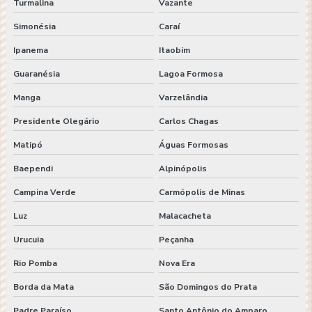
Turmalina
Vazante
Simonésia
Caraí
Ipanema
Itaobim
Guaranésia
Lagoa Formosa
Manga
Varzelândia
Presidente Olegário
Carlos Chagas
Matipó
Águas Formosas
Baependi
Alpinópolis
Campina Verde
Carmópolis de Minas
Luz
Malacacheta
Urucuia
Peçanha
Rio Pomba
Nova Era
Borda da Mata
São Domingos do Prata
Padre Paraíso
Santo Antônio do Amparo