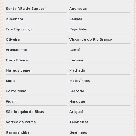
Santa Rita do Sapucaí
Andradas
Almenara
Salinas
Boa Esperança
Capelinha
Oliveira
Visconde do Rio Branco
Brumadinho
Caeté
Ouro Branco
Iturama
Mateus Leme
Machado
Jaíba
Matozinhos
Porteirinha
Sarzedo
Piumhi
Nanuque
São Joaquim de Bicas
Araçuaí
Várzea da Palma
Taiobeiras
Itamarandiba
Guanhães