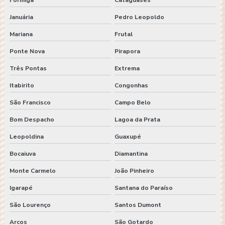
Formiga
Cataguases
Januária
Pedro Leopoldo
Mariana
Frutal
Ponte Nova
Pirapora
Três Pontas
Extrema
Itabirito
Congonhas
São Francisco
Campo Belo
Bom Despacho
Lagoa da Prata
Leopoldina
Guaxupé
Bocaiuva
Diamantina
Monte Carmelo
João Pinheiro
Igarapé
Santana do Paraíso
São Lourenço
Santos Dumont
Arcos
São Gotardo