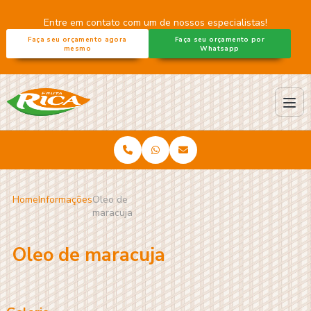
Entre em contato com um de nossos especialistas!
Faça seu orçamento agora
Faça seu orçamento por
mesmo
Whatsapp
Home
Informações
Oleo de
maracuja
Oleo de maracuja