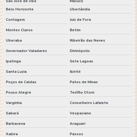
São José de Ubá
Macuco
Belo Horizonte
Uberlândia
Contagem
Juiz de Fora
Montes Claros
Betim
Uberaba
Ribeirão das Neves
Governador Valadares
Divinópolis
Ipatinga
Sete Lagoas
Santa Luzia
Ibirité
Poços de Caldas
Patos de Minas
Pouso Alegre
Teófilo Otoni
Varginha
Conselheiro Lafaiete
Sabará
Vespasiano
Barbacena
Araguari
Itabira
Passos