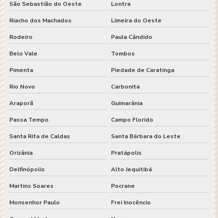
São Sebastião do Oeste
Lontra
Riacho dos Machados
Limeira do Oeste
Rodeiro
Paula Cândido
Belo Vale
Tombos
Pimenta
Piedade de Caratinga
Rio Novo
Carbonita
Araporã
Guimarânia
Passa Tempo
Campo Florido
Santa Rita de Caldas
Santa Bárbara do Leste
Orizânia
Pratápolis
Delfinópolis
Alto Jequitibá
Martins Soares
Pocrane
Monsenhor Paulo
Frei Inocêncio