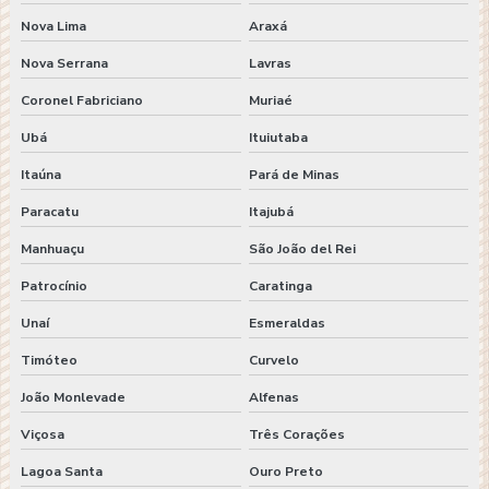
Nova Lima
Araxá
Nova Serrana
Lavras
Coronel Fabriciano
Muriaé
Ubá
Ituiutaba
Itaúna
Pará de Minas
Paracatu
Itajubá
Manhuaçu
São João del Rei
Patrocínio
Caratinga
Unaí
Esmeraldas
Timóteo
Curvelo
João Monlevade
Alfenas
Viçosa
Três Corações
Lagoa Santa
Ouro Preto