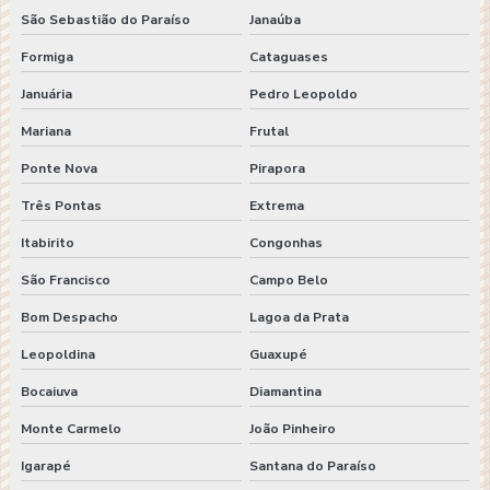
São Sebastião do Paraíso
Janaúba
Formiga
Cataguases
Januária
Pedro Leopoldo
Mariana
Frutal
Ponte Nova
Pirapora
Três Pontas
Extrema
Itabirito
Congonhas
São Francisco
Campo Belo
Bom Despacho
Lagoa da Prata
Leopoldina
Guaxupé
Bocaiuva
Diamantina
Monte Carmelo
João Pinheiro
Igarapé
Santana do Paraíso