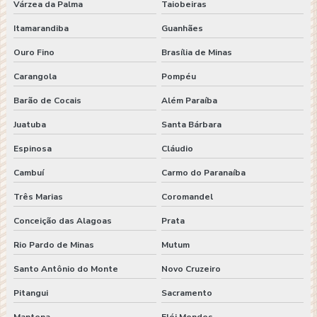
Várzea da Palma
Taiobeiras
Itamarandiba
Guanhães
Ouro Fino
Brasília de Minas
Carangola
Pompéu
Barão de Cocais
Além Paraíba
Juatuba
Santa Bárbara
Espinosa
Cláudio
Cambuí
Carmo do Paranaíba
Três Marias
Coromandel
Conceição das Alagoas
Prata
Rio Pardo de Minas
Mutum
Santo Antônio do Monte
Novo Cruzeiro
Pitangui
Sacramento
Mantena
Elói Mendes