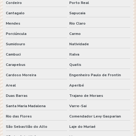
Cordeiro
Porto Real
Cantagalo
Sapucaia
Mendes
Rio Claro
Porciúncula
Carmo
Sumidouro
Natividade
Cambuci
Italva
Carapebus
Quatis
Cardoso Moreira
Engenheiro Paulo de Frontin
Areal
Aperibé
Duas Barras
Trajano de Moraes
Santa Maria Madalena
Varre-Sai
Rio das Flores
Comendador Levy Gasparian
São Sebastião do Alto
Laje do Muriaé