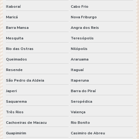
Itaboraí
Cabo Frio
Maricá
Nova Friburgo
Barra Mansa
Angra dos Reis
Mesquita
Teresópolis
Rio das Ostras
Nilópolis
Queimados
Araruama
Resende
Itaguaí
São Pedro da Aldeia
Itaperuna
Japeri
Barra do Piraí
Saquarema
Seropédica
Três Rios
Valença
Cachoeiras de Macacu
Rio Bonito
Guapimirim
Casimiro de Abreu