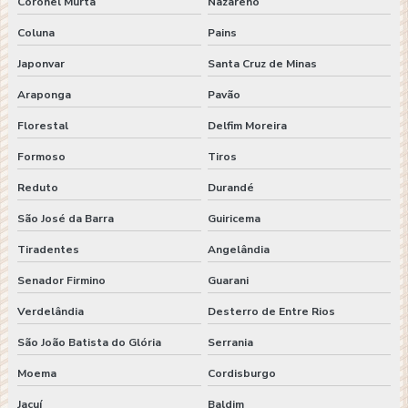
Coronel Murta
Nazareno
Coluna
Pains
Japonvar
Santa Cruz de Minas
Araponga
Pavão
Florestal
Delfim Moreira
Formoso
Tiros
Reduto
Durandé
São José da Barra
Guiricema
Tiradentes
Angelândia
Senador Firmino
Guarani
Verdelândia
Desterro de Entre Rios
São João Batista do Glória
Serrania
Moema
Cordisburgo
Jacuí
Baldim