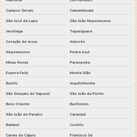
Campos Gerais
Camanducaia
São José da Lapa
São João Nepomuceno
Jacutinga
Tupaciguara
Coração de Jesus
Aimorés
Nepomuceno
Pedra Azul
Minas Novas
Paraopeba
Espera Feliz
Monte Sião
Buritis
Jequitinhonha
São Gonçalo do Sapucaí
São João da Ponte
Belo Oriente
Buritizeiro
São João do Paraíso
Carandaí
Bambuí
Corinto
Carmo do Cajuru
Francisco Sá