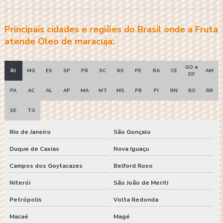
Principais cidades e regiões do Brasil onde a Fruta
atende Oleo de maracuja:
GO e
RJ
MG
ES
SP
PR
SC
RS
PE
BA
CE
AM
DF
PA
AC
AL
AP
MA
MT
MS
PB
PI
RN
RO
RR
SE
TO
Rio de Janeiro
São Gonçalo
Duque de Caxias
Nova Iguaçu
Campos dos Goytacazes
Belford Roxo
Niterói
São João de Meriti
Petrópolis
Volta Redonda
Macaé
Magé