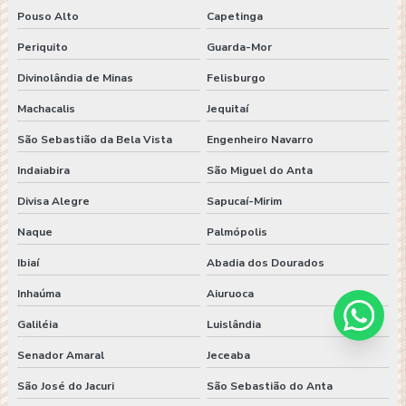
Pouso Alto
Capetinga
Periquito
Guarda-Mor
Divinolândia de Minas
Felisburgo
Machacalis
Jequitaí
São Sebastião da Bela Vista
Engenheiro Navarro
Indaiabira
São Miguel do Anta
Divisa Alegre
Sapucaí-Mirim
Naque
Palmópolis
Ibiaí
Abadia dos Dourados
Inhaúma
Aiuruoca
Galiléia
Luislândia
Senador Amaral
Jeceaba
São José do Jacuri
São Sebastião do Anta