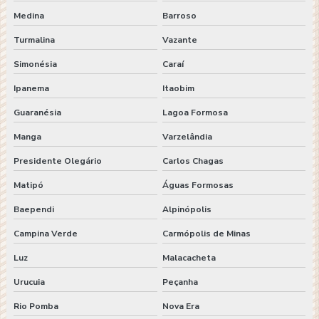
Medina
Barroso
Turmalina
Vazante
Simonésia
Caraí
Ipanema
Itaobim
Guaranésia
Lagoa Formosa
Manga
Varzelândia
Presidente Olegário
Carlos Chagas
Matipó
Águas Formosas
Baependi
Alpinópolis
Campina Verde
Carmópolis de Minas
Luz
Malacacheta
Urucuia
Peçanha
Rio Pomba
Nova Era