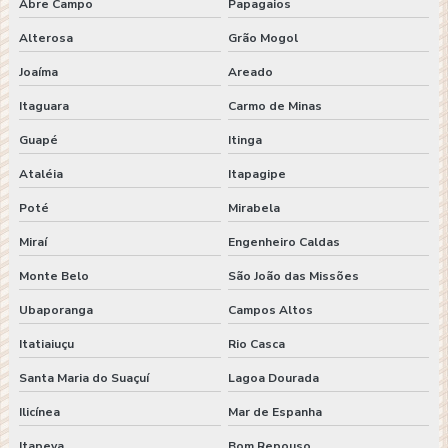
Abre Campo
Papagaios
Alterosa
Grão Mogol
Joaíma
Areado
Itaguara
Carmo de Minas
Guapé
Itinga
Ataléia
Itapagipe
Poté
Mirabela
Miraí
Engenheiro Caldas
Monte Belo
São João das Missões
Ubaporanga
Campos Altos
Itatiaiuçu
Rio Casca
Santa Maria do Suaçuí
Lagoa Dourada
Ilicínea
Mar de Espanha
Itapeva
Bom Repouso