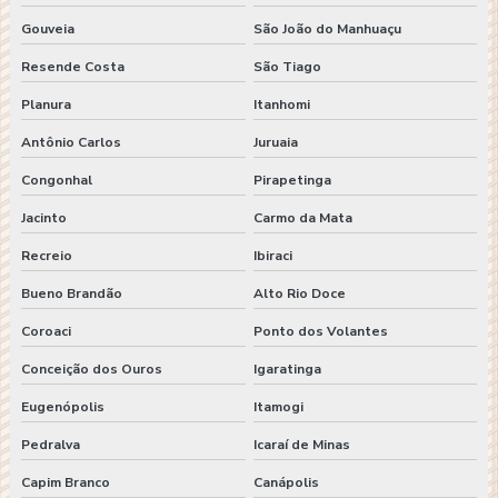
Gouveia
São João do Manhuaçu
Resende Costa
São Tiago
Planura
Itanhomi
Antônio Carlos
Juruaia
Congonhal
Pirapetinga
Jacinto
Carmo da Mata
Recreio
Ibiraci
Bueno Brandão
Alto Rio Doce
Coroaci
Ponto dos Volantes
Conceição dos Ouros
Igaratinga
Eugenópolis
Itamogi
Pedralva
Icaraí de Minas
Capim Branco
Canápolis