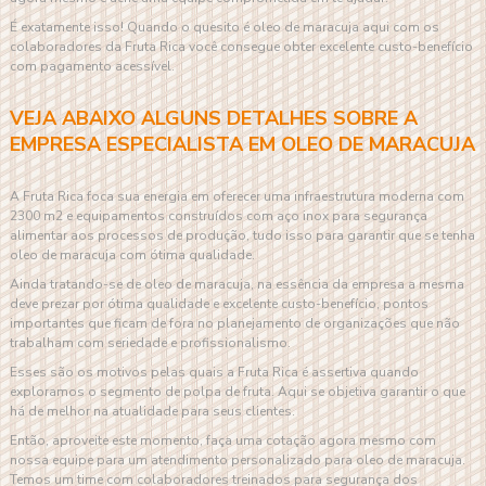
É exatamente isso! Quando o quesito é
oleo de maracuja
aqui com os
colaboradores da Fruta Rica você consegue obter excelente custo-benefício
com pagamento acessível.
VEJA ABAIXO ALGUNS DETALHES SOBRE A
EMPRESA ESPECIALISTA EM OLEO DE MARACUJA
A Fruta Rica foca sua energia em oferecer uma infraestrutura moderna com
2300 m2 e equipamentos construídos com aço inox para segurança
alimentar aos processos de produção, tudo isso para garantir que se tenha
oleo de maracuja
com ótima qualidade.
Ainda tratando-se de
oleo de maracuja
, na essência da empresa a mesma
deve prezar por ótima qualidade e excelente custo-benefício, pontos
importantes que ficam de fora no planejamento de organizações que não
trabalham com seriedade e profissionalismo.
Esses são os motivos pelas quais a Fruta Rica é assertiva quando
exploramos o segmento de polpa de fruta. Aqui se objetiva garantir o que
há de melhor na atualidade para seus clientes.
Então, aproveite este momento, faça uma cotação agora mesmo com
nossa equipe para um atendimento personalizado para
oleo de maracuja
.
Temos um time com colaboradores treinados para segurança dos