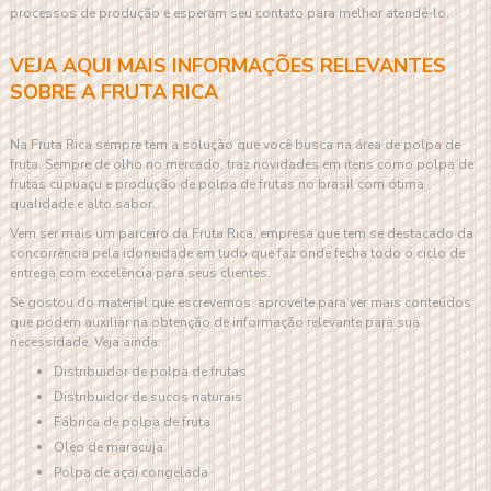
processos de produção e esperam seu contato para melhor atendê-lo.
VEJA AQUI MAIS INFORMAÇÕES RELEVANTES
SOBRE A FRUTA RICA
Na Fruta Rica sempre tem a solução que você busca na área de polpa de
fruta. Sempre de olho no mercado, traz novidades em itens como polpa de
frutas cupuaçu e produção de polpa de frutas no brasil com ótima
qualidade e alto sabor.
Vem ser mais um parceiro da Fruta Rica, empresa que tem se destacado da
concorrência pela idoneidade em tudo que faz onde fecha todo o ciclo de
entrega com excelência para seus clientes.
Se gostou do material que escrevemos, aproveite para ver mais conteúdos
que podem auxiliar na obtenção de informação relevante para sua
necessidade. Veja ainda:
distribuidor de polpa de frutas
distribuidor de sucos naturais
fábrica de polpa de fruta
oleo de maracuja
polpa de açai congelada