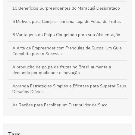
Estar Diário
10 Benefícios Surpreendentes do Maracujá Desidratado
Óleo de Maracujá: Os Benefícios Essenciais para sua Saúde
6 Motivos para Comprar em uma Loja de Polpa de Frutas
6 Vantagens da Polpa Congelada para sua Alimentação
A Arte de Empreender com Franquias de Sucos: Um Guia
Completo para o Sucesso
A produção de polpa de frutas no Brasil aumenta a
demanda por qualidade e inovação
Aprenda Estratégias Simples e Eficazes para Superar Seus
Desafios Diários
As Razões para Escolher um Distribuidor de Suco
As Razões Para Escolher uma Empresa de Sucos
Benefícios da Polpa Congelada de Frutas
Tags