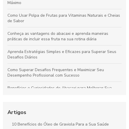
Máximo
Como Usar Polpa de Frutas para Vitaminas Naturais e Cheias
de Sabor
Conheça as vantagens do abacaxi e aprenda maneiras
práticas de incluir essa fruta na sua rotina diária
Aprenda Estratégias Simples e Eficazes para Superar Seus
Desafios Diários
Como Superar Desafios Frequentes e Maximizar Seu
Desempenho Profissional com Sucesso
Benefícios e Curiosidades do Abacaxi para Melhorar Sua
Saúde e Bem-Estar
Como Selecionar o Fabricante Ideal de Sucos para
Potencializar o Crescimento do Seu Negócio
Artigos
Benefícios da Polpa de Açaí Congelada para Saúde e Bem-
10 Benefícios do Óleo de Graviola Para a Sua Saúde