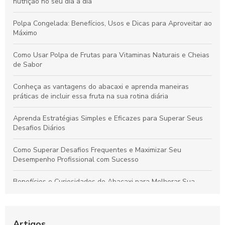
nutrição no seu dia a dia
Polpa Congelada: Benefícios, Usos e Dicas para Aproveitar ao
Máximo
Como Usar Polpa de Frutas para Vitaminas Naturais e Cheias
de Sabor
Conheça as vantagens do abacaxi e aprenda maneiras
práticas de incluir essa fruta na sua rotina diária
Aprenda Estratégias Simples e Eficazes para Superar Seus
Desafios Diários
Como Superar Desafios Frequentes e Maximizar Seu
Desempenho Profissional com Sucesso
Benefícios e Curiosidades do Abacaxi para Melhorar Sua
Saúde e Bem-Estar
Como Selecionar o Fabricante Ideal de Sucos para
Potencializar o Crescimento do Seu Negócio
Artigos