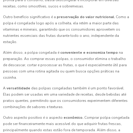
pronta para o consumo, basta descongelar e incorporar em diversas
receitas, como smoothies, sucos e sobremesas.
Outro benefício significativo é a
preservação do valor nutricional.
Como a
polpa é congelada logo após a colheita, ela retém a maior parte das
vitaminas e minerais, garantindo que os consumidores aproveitem os
nutrientes essenciais das frutas durante todo o ano, independente da
estação.
Além disso, a polpa congelada é
conveniente e economiza tempo
na
preparação. Ao comprar essas polpas, o consumidor elimina o trabalho
de descascar, cortar e processar as frutas, o que é especialmente útil para
pessoas com uma rotina agitada ou quem busca opções práticas na
cozinha.
A
versatilidade
das polpas congeladas também é um ponto favorável.
Elas podem ser usadas em uma variedade de receitas, desde bebidas até
pratos quentes, permitindo que os consumidores experimentem diferentes
combinações de sabores e texturas.
Outro aspecto positivo é o aspecto
econômico.
Comprar polpa congelada
pode ser financeiramente mais acessível do que adquirir frutas frescas,
principalmente quando estas estão fora de temporada. Além disso, a