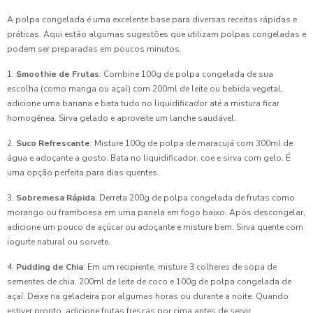
A polpa congelada é uma excelente base para diversas receitas rápidas e
práticas. Aqui estão algumas sugestões que utilizam polpas congeladas e
podem ser preparadas em poucos minutos.
1.
Smoothie de Frutas
: Combine 100g de polpa congelada de sua
escolha (como manga ou açaí) com 200ml de leite ou bebida vegetal,
adicione uma banana e bata tudo no liquidificador até a mistura ficar
homogênea. Sirva gelado e aproveite um lanche saudável.
2.
Suco Refrescante
: Misture 100g de polpa de maracujá com 300ml de
água e adoçante a gosto. Bata no liquidificador, coe e sirva com gelo. É
uma opção perfeita para dias quentes.
3.
Sobremesa Rápida
: Derreta 200g de polpa congelada de frutas como
morango ou framboesa em uma panela em fogo baixo. Após descongelar,
adicione um pouco de açúcar ou adoçante e misture bem. Sirva quente com
iogurte natural ou sorvete.
4.
Pudding de Chia
: Em um recipiente, misture 3 colheres de sopa de
sementes de chia, 200ml de leite de coco e 100g de polpa congelada de
açaí. Deixe na geladeira por algumas horas ou durante a noite. Quando
estiver pronto, adicione frutas frescas por cima antes de servir.