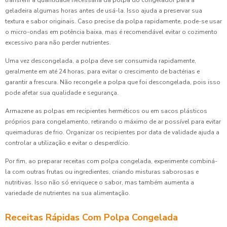
transferir a quantidade necessária da polpa do congelador para a
geladeira algumas horas antes de usá-la. Isso ajuda a preservar sua
textura e sabor originais. Caso precise da polpa rapidamente, pode-se usar
o micro-ondas em potência baixa, mas é recomendável evitar o cozimento
excessivo para não perder nutrientes.
Uma vez descongelada, a polpa deve ser consumida rapidamente,
geralmente em até 24 horas, para evitar o crescimento de bactérias e
garantir a frescura. Não recongele a polpa que foi descongelada, pois isso
pode afetar sua qualidade e segurança.
Armazene as polpas em recipientes herméticos ou em sacos plásticos
próprios para congelamento, retirando o máximo de ar possível para evitar
queimaduras de frio. Organizar os recipientes por data de validade ajuda a
controlar a utilização e evitar o desperdício.
Por fim, ao preparar receitas com polpa congelada, experimente combiná-
la com outras frutas ou ingredientes, criando misturas saborosas e
nutritivas. Isso não só enriquece o sabor, mas também aumenta a
variedade de nutrientes na sua alimentação.
Receitas Rápidas Com Polpa Congelada