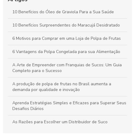
Benefícios da Polpa de Açaí Congelada para Saúde e Bem-
10 Benefícios do Óleo de Graviola Para a Sua Saúde
Estar Diário
10 Benefícios Surpreendentes do Maracujá Desidratado
Óleo de Maracujá: Os Benefícios Essenciais para sua Saúde
6 Motivos para Comprar em uma Loja de Polpa de Frutas
6 Vantagens da Polpa Congelada para sua Alimentação
A Arte de Empreender com Franquias de Sucos: Um Guia
Completo para o Sucesso
A produção de polpa de frutas no Brasil aumenta a
demanda por qualidade e inovação
Aprenda Estratégias Simples e Eficazes para Superar Seus
Desafios Diários
As Razões para Escolher um Distribuidor de Suco