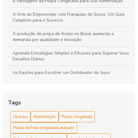
6 Vantagens da Polpa Congelada para sua Alimentação
A Arte de Empreender com Franquias de Sucos: Um Guia
Completo para o Sucesso
A produção de polpa de frutas no Brasil aumenta a
demanda por qualidade e inovação
Aprenda Estratégias Simples e Eficazes para Superar Seus
Desafios Diários
As Razões para Escolher um Distribuidor de Suco
As Razões Para Escolher uma Empresa de Sucos
Benefícios da Polpa Congelada de Frutas
Tags
Benefícios da Polpa Congelada de Frutas para Saúde e
Abacaxi
Alimentação
Polpa congelada
Receitas Nutritivas
Polpa de fruta congelada atacado
Benefícios da Polpa Congelada de Frutas para uma