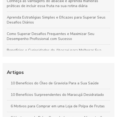
Conheça as vantagens do abacaxi e aprenda maneiras
práticas de incluir essa fruta na sua rotina diária
Aprenda Estratégias Simples e Eficazes para Superar Seus
Desafios Diários
Como Superar Desafios Frequentes e Maximizar Seu
Desempenho Profissional com Sucesso
Benefícios e Curiosidades do Abacaxi para Melhorar Sua
Saúde e Bem-Estar
Como Selecionar o Fabricante Ideal de Sucos para
Potencializar o Crescimento do Seu Negócio
Artigos
Benefícios da Polpa de Açaí Congelada para Saúde e Bem-
10 Benefícios do Óleo de Graviola Para a Sua Saúde
Estar Diário
10 Benefícios Surpreendentes do Maracujá Desidratado
Óleo de Maracujá: Os Benefícios Essenciais para sua Saúde
6 Motivos para Comprar em uma Loja de Polpa de Frutas