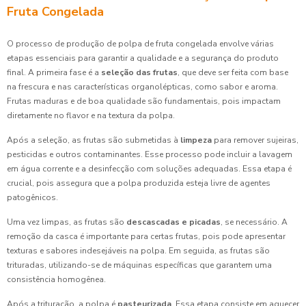
Fruta Congelada
O processo de produção de polpa de fruta congelada envolve várias
etapas essenciais para garantir a qualidade e a segurança do produto
final. A primeira fase é a
seleção das frutas
, que deve ser feita com base
na frescura e nas características organolépticas, como sabor e aroma.
Frutas maduras e de boa qualidade são fundamentais, pois impactam
diretamente no flavor e na textura da polpa.
Após a seleção, as frutas são submetidas à
limpeza
para remover sujeiras,
pesticidas e outros contaminantes. Esse processo pode incluir a lavagem
em água corrente e a desinfecção com soluções adequadas. Essa etapa é
crucial, pois assegura que a polpa produzida esteja livre de agentes
patogênicos.
Uma vez limpas, as frutas são
descascadas e picadas
, se necessário. A
remoção da casca é importante para certas frutas, pois pode apresentar
texturas e sabores indesejáveis na polpa. Em seguida, as frutas são
trituradas, utilizando-se de máquinas específicas que garantem uma
consistência homogênea.
Após a trituração, a polpa é
pasteurizada
. Essa etapa consiste em aquecer