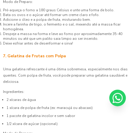
Modo de Preparo:
Pré-aqueça o forno a 180 graus Celsius e unte uma forma de bolo.
Bata os ovos e o açúcar até formar um creme claro e fofo.
Adicione o óleo e a polpa de fruta, misturando bem.
Incere a farinha de trigo, o fermento e o sal, mexendo até a massa ficar
homogênea.
Despeje a massa na forma e leve ao forno por aproximadamente 35-40
minutos ou até que um palito saia limpo ao ser inserido.
Deixe esfriar antes de desenformar e sirva!
7. Gelatina de Frutas com Polpa
Uma gelatina refrescante é uma ótima sobremesa, especialmente nos dias
quentes. Com polpa de fruta, você pode preparar uma gelatina saudável e
deliciosa.
Ingredientes:
2 xícaras de água
1 xícara de polpa de fruta (ex: maracujá ou abacaxi)
1 pacote de gelatina incolor e sem sabor
1/2 xícara de açúcar (opcional)