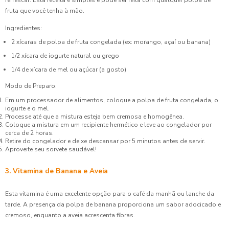
refrescar. Esta receita é simples e pode ser feita com qualquer polpa de
fruta que você tenha à mão.
Ingredientes:
2 xícaras de polpa de fruta congelada (ex: morango, açaí ou banana)
1/2 xícara de iogurte natural ou grego
1/4 de xícara de mel ou açúcar (a gosto)
Modo de Preparo:
Em um processador de alimentos, coloque a polpa de fruta congelada, o
iogurte e o mel.
Processe até que a mistura esteja bem cremosa e homogênea.
Coloque a mistura em um recipiente hermético e leve ao congelador por
cerca de 2 horas.
Retire do congelador e deixe descansar por 5 minutos antes de servir.
Aproveite seu sorvete saudável!
3. Vitamina de Banana e Aveia
Esta vitamina é uma excelente opção para o café da manhã ou lanche da
tarde. A presença da polpa de banana proporciona um sabor adocicado e
cremoso, enquanto a aveia acrescenta fibras.