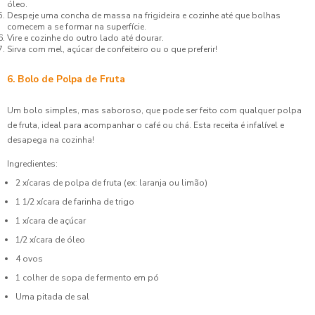
óleo.
Despeje uma concha de massa na frigideira e cozinhe até que bolhas
comecem a se formar na superfície.
Vire e cozinhe do outro lado até dourar.
Sirva com mel, açúcar de confeiteiro ou o que preferir!
6. Bolo de Polpa de Fruta
Um bolo simples, mas saboroso, que pode ser feito com qualquer polpa
de fruta, ideal para acompanhar o café ou chá. Esta receita é infalível e
desapega na cozinha!
Ingredientes:
2 xícaras de polpa de fruta (ex: laranja ou limão)
1 1/2 xícara de farinha de trigo
1 xícara de açúcar
1/2 xícara de óleo
4 ovos
1 colher de sopa de fermento em pó
Uma pitada de sal