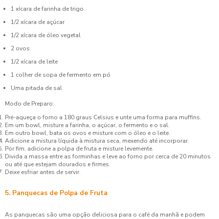
1 xícara de farinha de trigo
1/2 xícara de açúcar
1/2 xícara de óleo vegetal
2 ovos
1/2 xícara de leite
1 colher de sopa de fermento em pó
Uma pitada de sal
Modo de Preparo:
Pré-aqueça o forno a 180 graus Celsius e unte uma forma para muffins.
Em um bowl, misture a farinha, o açúcar, o fermento e o sal.
Em outro bowl, bata os ovos e misture com o óleo e o leite.
Adicione a mistura líquida à mistura seca, mexendo até incorporar.
Por fim, adicione a polpa de fruta e misture levemente.
Divida a massa entre as forminhas e leve ao forno por cerca de 20 minutos
ou até que estejam dourados e firmes.
Deixe esfriar antes de servir.
5. Panquecas de Polpa de Fruta
As panquecas são uma opção deliciosa para o café da manhã e podem