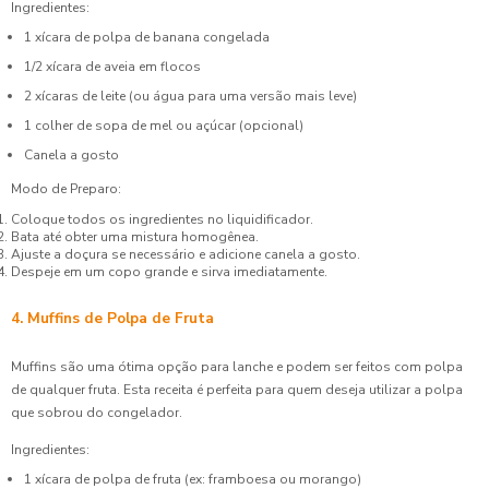
Ingredientes:
1 xícara de polpa de banana congelada
1/2 xícara de aveia em flocos
2 xícaras de leite (ou água para uma versão mais leve)
1 colher de sopa de mel ou açúcar (opcional)
Canela a gosto
Modo de Preparo:
Coloque todos os ingredientes no liquidificador.
Bata até obter uma mistura homogênea.
Ajuste a doçura se necessário e adicione canela a gosto.
Despeje em um copo grande e sirva imediatamente.
4. Muffins de Polpa de Fruta
Muffins são uma ótima opção para lanche e podem ser feitos com polpa
de qualquer fruta. Esta receita é perfeita para quem deseja utilizar a polpa
que sobrou do congelador.
Ingredientes:
1 xícara de polpa de fruta (ex: framboesa ou morango)