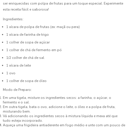
ser enriquecidas com polpa de frutas para um toque especial. Experimente
esta receita fácil e saborosa!
Ingredientes:
1 xícara de polpa de frutas (ex: maçã ou pera)
1 xícara de farinha de trigo
1 colher de sopa de açúcar
1 colher de chá de fermento em pó
1/2 colher de chá de sal
1 xícara de leite
1 ovo
1 colher de sopa de óleo
Modo de Preparo:
Em uma tigela, misture os ingredientes secos: a farinha, o açúcar, o
fermento e o sal.
Em outra tigela, bata o ovo, adicione o leite, o óleo e a polpa de fruta,
misturando bem.
Vá adicionando os ingredientes secos à mistura líquida e mexa até que
tudo esteja incorporado.
Aqueça uma frigideira antiaderente em fogo médio e unte com um pouco de