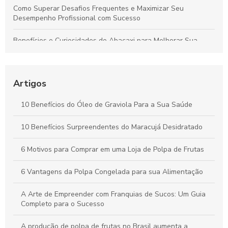
Como Superar Desafios Frequentes e Maximizar Seu
Desempenho Profissional com Sucesso
Benefícios e Curiosidades do Abacaxi para Melhorar Sua
Saúde e Bem-Estar
Como Selecionar o Fabricante Ideal de Sucos para
Potencializar o Crescimento do Seu Negócio
Artigos
Benefícios da Polpa de Açaí Congelada para Saúde e Bem-
10 Benefícios do Óleo de Graviola Para a Sua Saúde
Estar Diário
10 Benefícios Surpreendentes do Maracujá Desidratado
Óleo de Maracujá: Os Benefícios Essenciais para sua Saúde
6 Motivos para Comprar em uma Loja de Polpa de Frutas
6 Vantagens da Polpa Congelada para sua Alimentação
A Arte de Empreender com Franquias de Sucos: Um Guia
Completo para o Sucesso
A produção de polpa de frutas no Brasil aumenta a