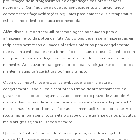
proliferação de microrganismos e a degradação das propriedades
nutricionais. Certifique-se de que seu congelador esteja funcionando
corretamente e faça verificações regulares para garantir que a temperatura
esteja sempre dentro da faixa recomendada.
Além disso, é importante utilizar embalagens adequadas para o
armazenamento da polpa de fruta. As polpas devem ser armazenadas em
recipientes herméticos ou sacos plásticos próprios para congelamento,
que evitem a entrada de ar e a formação de cristais de gelo. O contato com
o ar pode causar a oxidação da polpa, resultando em perda de sabor e
nutrientes. Ao utilizar embalagens apropriadas, você garante que a polpa
mantenha suas características por mais tempo.
Outra dica importante é rotular as embalagens com a data de
congelamento. Isso ajuda a controlar o tempo de armazenamento e a
garantir que as polpas sejam utilizadas dentro do prazo de validade. A
maioria das polpas de fruta congelada pode ser armazenada por até 12
meses, mas é sempre bom verificar as recomendações do fabricante. Ao
rotular as embalagens, você evita o desperdício e garante que os produtos
mais antigos sejam utilizados primeiro.
Quando for utilizar a polpa de fruta congelada, evite descongelá-la e
recongelá-la. Esse processo pode comprometer a qualidade da polpa,