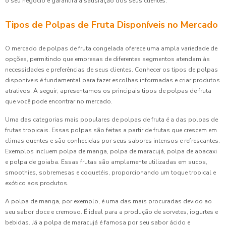
o seu negócio e garantirá a satisfação dos seus clientes.
Tipos de Polpas de Fruta Disponíveis no Mercado
O mercado de polpas de fruta congelada oferece uma ampla variedade de
opções, permitindo que empresas de diferentes segmentos atendam às
necessidades e preferências de seus clientes. Conhecer os tipos de polpas
disponíveis é fundamental para fazer escolhas informadas e criar produtos
atrativos. A seguir, apresentamos os principais tipos de polpas de fruta
que você pode encontrar no mercado.
Uma das categorias mais populares de polpas de fruta é a das polpas de
frutas tropicais. Essas polpas são feitas a partir de frutas que crescem em
climas quentes e são conhecidas por seus sabores intensos e refrescantes.
Exemplos incluem polpa de manga, polpa de maracujá, polpa de abacaxi
e polpa de goiaba. Essas frutas são amplamente utilizadas em sucos,
smoothies, sobremesas e coquetéis, proporcionando um toque tropical e
exótico aos produtos.
A polpa de manga, por exemplo, é uma das mais procuradas devido ao
seu sabor doce e cremoso. É ideal para a produção de sorvetes, iogurtes e
bebidas. Já a polpa de maracujá é famosa por seu sabor ácido e