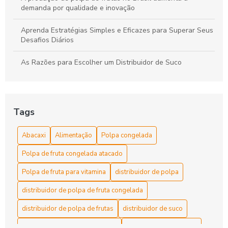
demanda por qualidade e inovação
Aprenda Estratégias Simples e Eficazes para Superar Seus
Desafios Diários
As Razões para Escolher um Distribuidor de Suco
As Razões Para Escolher uma Empresa de Sucos
Benefícios da Polpa Congelada de Frutas
Tags
Benefícios da Polpa Congelada de Frutas para Saúde e
Abacaxi
Alimentação
Polpa congelada
Receitas Nutritivas
Polpa de fruta congelada atacado
Benefícios da Polpa Congelada de Frutas para uma
Alimentação Saudável e Funcionamento Prático
Polpa de fruta para vitamina
distribuidor de polpa
distribuidor de polpa de fruta congelada
Benefícios da Polpa Congelada Detox
distribuidor de polpa de frutas
distribuidor de suco
Benefícios da Polpa Congelada para Sua Saúde
distribuidora de polpa de frutas
distribuidora de polpas