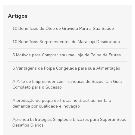
Como Selecionar o Fabricante Ideal de Sucos para
Potencializar o Crescimento do Seu Negócio
Artigos
Benefícios da Polpa de Açaí Congelada para Saúde e Bem-
10 Benefícios do Óleo de Graviola Para a Sua Saúde
Estar Diário
10 Benefícios Surpreendentes do Maracujá Desidratado
Óleo de Maracujá: Os Benefícios Essenciais para sua Saúde
6 Motivos para Comprar em uma Loja de Polpa de Frutas
6 Vantagens da Polpa Congelada para sua Alimentação
A Arte de Empreender com Franquias de Sucos: Um Guia
Completo para o Sucesso
A produção de polpa de frutas no Brasil aumenta a
demanda por qualidade e inovação
Aprenda Estratégias Simples e Eficazes para Superar Seus
Desafios Diários