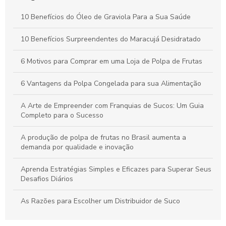
Benefícios da Polpa de Açaí Congelada para Saúde e Bem-
10 Benefícios do Óleo de Graviola Para a Sua Saúde
Estar Diário
10 Benefícios Surpreendentes do Maracujá Desidratado
Óleo de Maracujá: Os Benefícios Essenciais para sua Saúde
6 Motivos para Comprar em uma Loja de Polpa de Frutas
6 Vantagens da Polpa Congelada para sua Alimentação
A Arte de Empreender com Franquias de Sucos: Um Guia
Completo para o Sucesso
A produção de polpa de frutas no Brasil aumenta a
demanda por qualidade e inovação
Aprenda Estratégias Simples e Eficazes para Superar Seus
Desafios Diários
As Razões para Escolher um Distribuidor de Suco
As Razões Para Escolher uma Empresa de Sucos