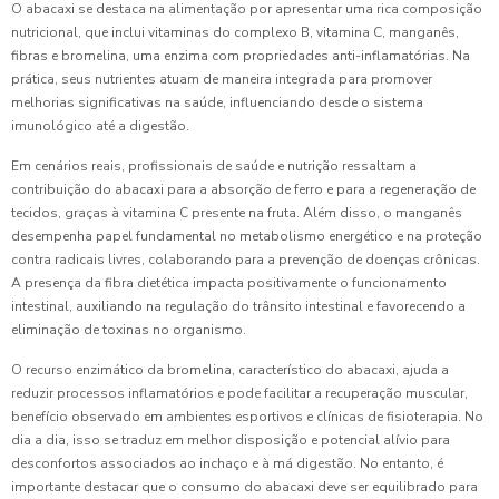
O abacaxi se destaca na alimentação por apresentar uma rica composição
nutricional, que inclui vitaminas do complexo B, vitamina C, manganês,
fibras e bromelina, uma enzima com propriedades anti-inflamatórias. Na
prática, seus nutrientes atuam de maneira integrada para promover
melhorias significativas na saúde, influenciando desde o sistema
imunológico até a digestão.
Em cenários reais, profissionais de saúde e nutrição ressaltam a
contribuição do abacaxi para a absorção de ferro e para a regeneração de
tecidos, graças à vitamina C presente na fruta. Além disso, o manganês
desempenha papel fundamental no metabolismo energético e na proteção
contra radicais livres, colaborando para a prevenção de doenças crônicas.
A presença da fibra dietética impacta positivamente o funcionamento
intestinal, auxiliando na regulação do trânsito intestinal e favorecendo a
eliminação de toxinas no organismo.
O recurso enzimático da bromelina, característico do abacaxi, ajuda a
reduzir processos inflamatórios e pode facilitar a recuperação muscular,
benefício observado em ambientes esportivos e clínicas de fisioterapia. No
dia a dia, isso se traduz em melhor disposição e potencial alívio para
desconfortos associados ao inchaço e à má digestão. No entanto, é
importante destacar que o consumo do abacaxi deve ser equilibrado para