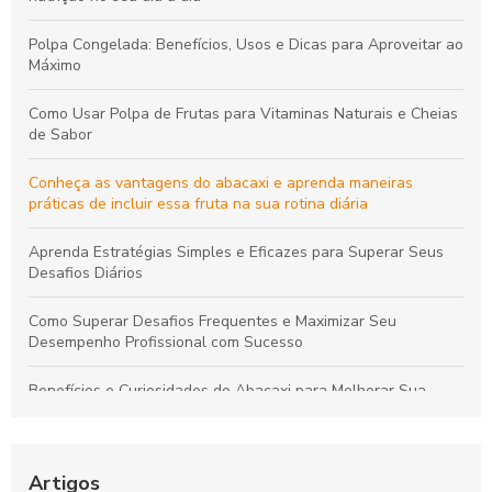
Polpa Congelada: Benefícios, Usos e Dicas para Aproveitar ao
Máximo
Como Usar Polpa de Frutas para Vitaminas Naturais e Cheias
de Sabor
Conheça as vantagens do abacaxi e aprenda maneiras
práticas de incluir essa fruta na sua rotina diária
Aprenda Estratégias Simples e Eficazes para Superar Seus
Desafios Diários
Como Superar Desafios Frequentes e Maximizar Seu
Desempenho Profissional com Sucesso
Benefícios e Curiosidades do Abacaxi para Melhorar Sua
Saúde e Bem-Estar
Como Selecionar o Fabricante Ideal de Sucos para
Potencializar o Crescimento do Seu Negócio
Artigos