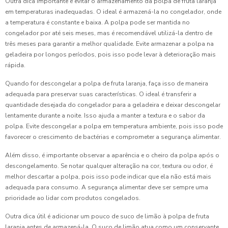
Outra dica importante é evitar o armazenamento da polpa de fruta laranja
em temperaturas inadequadas. O ideal é armazená-la no congelador, onde
a temperatura é constante e baixa. A polpa pode ser mantida no
congelador por até seis meses, mas é recomendável utilizá-la dentro de
três meses para garantir a melhor qualidade. Evite armazenar a polpa na
geladeira por longos períodos, pois isso pode levar à deterioração mais
rápida.
Quando for descongelar a polpa de fruta laranja, faça isso de maneira
adequada para preservar suas características. O ideal é transferir a
quantidade desejada do congelador para a geladeira e deixar descongelar
lentamente durante a noite. Isso ajuda a manter a textura e o sabor da
polpa. Evite descongelar a polpa em temperatura ambiente, pois isso pode
favorecer o crescimento de bactérias e comprometer a segurança alimentar.
Além disso, é importante observar a aparência e o cheiro da polpa após o
descongelamento. Se notar qualquer alteração na cor, textura ou odor, é
melhor descartar a polpa, pois isso pode indicar que ela não está mais
adequada para consumo. A segurança alimentar deve ser sempre uma
prioridade ao lidar com produtos congelados.
Outra dica útil é adicionar um pouco de suco de limão à polpa de fruta
laranja antes de armazená-la. O suco de limão atua como um conservante