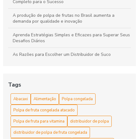
Completo para o Sucesso
A produção de polpa de frutas no Brasil aumenta a
demanda por qualidade e inovação
Aprenda Estratégias Simples e Eficazes para Superar Seus
Desafios Diários
As Razões para Escolher um Distribuidor de Suco
As Razões Para Escolher uma Empresa de Sucos
Benefícios da Polpa Congelada de Frutas
Tags
Benefícios da Polpa Congelada de Frutas para Saúde e
Abacaxi
Alimentação
Polpa congelada
Receitas Nutritivas
Polpa de fruta congelada atacado
Benefícios da Polpa Congelada de Frutas para uma
Alimentação Saudável e Funcionamento Prático
Polpa de fruta para vitamina
distribuidor de polpa
distribuidor de polpa de fruta congelada
Benefícios da Polpa Congelada Detox