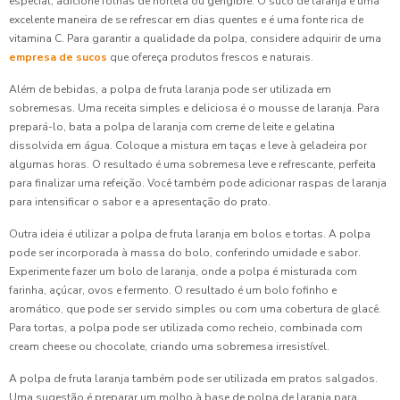
especial, adicione folhas de hortelã ou gengibre. O suco de laranja é uma
excelente maneira de se refrescar em dias quentes e é uma fonte rica de
vitamina C. Para garantir a qualidade da polpa, considere adquirir de uma
empresa de sucos
que ofereça produtos frescos e naturais.
Além de bebidas, a polpa de fruta laranja pode ser utilizada em
sobremesas. Uma receita simples e deliciosa é o mousse de laranja. Para
prepará-lo, bata a polpa de laranja com creme de leite e gelatina
dissolvida em água. Coloque a mistura em taças e leve à geladeira por
algumas horas. O resultado é uma sobremesa leve e refrescante, perfeita
para finalizar uma refeição. Você também pode adicionar raspas de laranja
para intensificar o sabor e a apresentação do prato.
Outra ideia é utilizar a polpa de fruta laranja em bolos e tortas. A polpa
pode ser incorporada à massa do bolo, conferindo umidade e sabor.
Experimente fazer um bolo de laranja, onde a polpa é misturada com
farinha, açúcar, ovos e fermento. O resultado é um bolo fofinho e
aromático, que pode ser servido simples ou com uma cobertura de glacê.
Para tortas, a polpa pode ser utilizada como recheio, combinada com
cream cheese ou chocolate, criando uma sobremesa irresistível.
A polpa de fruta laranja também pode ser utilizada em pratos salgados.
Uma sugestão é preparar um molho à base de polpa de laranja para