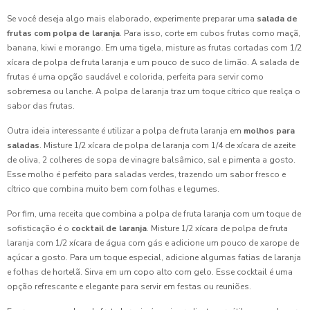
Se você deseja algo mais elaborado, experimente preparar uma
salada de
frutas com polpa de laranja
. Para isso, corte em cubos frutas como maçã,
banana, kiwi e morango. Em uma tigela, misture as frutas cortadas com 1/2
xícara de polpa de fruta laranja e um pouco de suco de limão. A salada de
frutas é uma opção saudável e colorida, perfeita para servir como
sobremesa ou lanche. A polpa de laranja traz um toque cítrico que realça o
sabor das frutas.
Outra ideia interessante é utilizar a polpa de fruta laranja em
molhos para
saladas
. Misture 1/2 xícara de polpa de laranja com 1/4 de xícara de azeite
de oliva, 2 colheres de sopa de vinagre balsâmico, sal e pimenta a gosto.
Esse molho é perfeito para saladas verdes, trazendo um sabor fresco e
cítrico que combina muito bem com folhas e legumes.
Por fim, uma receita que combina a polpa de fruta laranja com um toque de
sofisticação é o
cocktail de laranja
. Misture 1/2 xícara de polpa de fruta
laranja com 1/2 xícara de água com gás e adicione um pouco de xarope de
açúcar a gosto. Para um toque especial, adicione algumas fatias de laranja
e folhas de hortelã. Sirva em um copo alto com gelo. Esse cocktail é uma
opção refrescante e elegante para servir em festas ou reuniões.