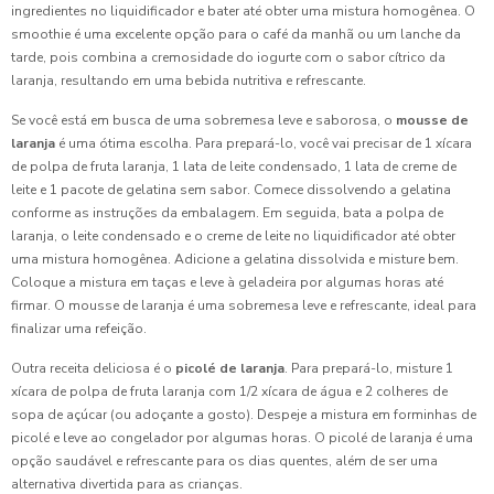
ingredientes no liquidificador e bater até obter uma mistura homogênea. O
smoothie é uma excelente opção para o café da manhã ou um lanche da
tarde, pois combina a cremosidade do iogurte com o sabor cítrico da
laranja, resultando em uma bebida nutritiva e refrescante.
Se você está em busca de uma sobremesa leve e saborosa, o
mousse de
laranja
é uma ótima escolha. Para prepará-lo, você vai precisar de 1 xícara
de polpa de fruta laranja, 1 lata de leite condensado, 1 lata de creme de
leite e 1 pacote de gelatina sem sabor. Comece dissolvendo a gelatina
conforme as instruções da embalagem. Em seguida, bata a polpa de
laranja, o leite condensado e o creme de leite no liquidificador até obter
uma mistura homogênea. Adicione a gelatina dissolvida e misture bem.
Coloque a mistura em taças e leve à geladeira por algumas horas até
firmar. O mousse de laranja é uma sobremesa leve e refrescante, ideal para
finalizar uma refeição.
Outra receita deliciosa é o
picolé de laranja
. Para prepará-lo, misture 1
xícara de polpa de fruta laranja com 1/2 xícara de água e 2 colheres de
sopa de açúcar (ou adoçante a gosto). Despeje a mistura em forminhas de
picolé e leve ao congelador por algumas horas. O picolé de laranja é uma
opção saudável e refrescante para os dias quentes, além de ser uma
alternativa divertida para as crianças.