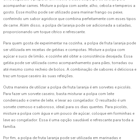
acompanhar carnes. Misture a polpa com azeite, alho, cebola e temperos a
gosto. Esse molho pode ser utilizado para marinar frango ou peixe,
conferindo um sabor agridoce que combina perfeitamente com esses tipos
de carne. Além disso, a polpa de laranja pode ser adicionada a saladas,
proporcionando um toque cítrico e refrescante.
Para quem gosta de experimentar na cozinha, a polpa de fruta laranja pode
ser utilizada em receitas de geléias e compotas. Misture a polpa com
açúcar e suco de limão, e cozinhe até obter a consistência desejada. Essa
geléia pode ser utilizada como acompanhamento para pães, torradas ou
até mesmo como recheio de bolos. A combinação de sabores é deliciosa e
traz um toque caseiro às suas refeições.
Outra maneira de utilizar a polpa de fruta laranja é em sorvetes e picolés.
Para fazer um sorvete caseiro, basta misturar a polpa com leite
condensado e creme de leite, e levar ao congelador. O resultado é um
sorvete cremoso e saboroso, ideal para os dias quentes. Para picolés,
misture a polpa com água e um pouco de açúcar, coloque em forminhas e
leve ao congelador. Essa é uma opção saudável e refrescante para toda a
família.
Por fim, a polpa de fruta laranja pode ser utilizada em marinadas e