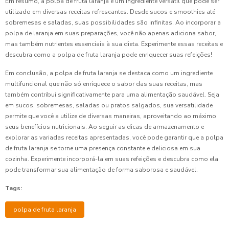
Em resumo, a polpa de fruta laranja é um ingrediente versátil que pode ser
utilizado em diversas receitas refrescantes. Desde sucos e smoothies até
sobremesas e saladas, suas possibilidades são infinitas. Ao incorporar a
polpa de laranja em suas preparações, você não apenas adiciona sabor,
mas também nutrientes essenciais à sua dieta. Experimente essas receitas e
descubra como a polpa de fruta laranja pode enriquecer suas refeições!
Em conclusão, a polpa de fruta laranja se destaca como um ingrediente
multifuncional que não só enriquece o sabor das suas receitas, mas
também contribui significativamente para uma alimentação saudável. Seja
em sucos, sobremesas, saladas ou pratos salgados, sua versatilidade
permite que você a utilize de diversas maneiras, aproveitando ao máximo
seus benefícios nutricionais. Ao seguir as dicas de armazenamento e
explorar as variadas receitas apresentadas, você pode garantir que a polpa
de fruta laranja se torne uma presença constante e deliciosa em sua
cozinha. Experimente incorporá-la em suas refeições e descubra como ela
pode transformar sua alimentação de forma saborosa e saudável.
Tags:
polpa de fruta laranja