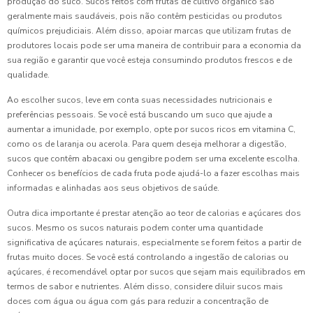
produção do suco. Sucos feitos com frutas de cultivo orgânico são
geralmente mais saudáveis, pois não contêm pesticidas ou produtos
químicos prejudiciais. Além disso, apoiar marcas que utilizam frutas de
produtores locais pode ser uma maneira de contribuir para a economia da
sua região e garantir que você esteja consumindo produtos frescos e de
qualidade.
Ao escolher sucos, leve em conta suas necessidades nutricionais e
preferências pessoais. Se você está buscando um suco que ajude a
aumentar a imunidade, por exemplo, opte por sucos ricos em vitamina C,
como os de laranja ou acerola. Para quem deseja melhorar a digestão,
sucos que contêm abacaxi ou gengibre podem ser uma excelente escolha.
Conhecer os benefícios de cada fruta pode ajudá-lo a fazer escolhas mais
informadas e alinhadas aos seus objetivos de saúde.
Outra dica importante é prestar atenção ao teor de calorias e açúcares dos
sucos. Mesmo os sucos naturais podem conter uma quantidade
significativa de açúcares naturais, especialmente se forem feitos a partir de
frutas muito doces. Se você está controlando a ingestão de calorias ou
açúcares, é recomendável optar por sucos que sejam mais equilibrados em
termos de sabor e nutrientes. Além disso, considere diluir sucos mais
doces com água ou água com gás para reduzir a concentração de