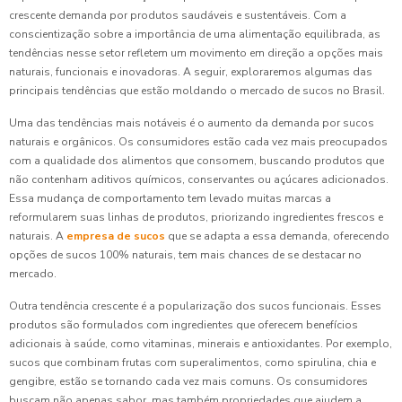
crescente demanda por produtos saudáveis e sustentáveis. Com a
conscientização sobre a importância de uma alimentação equilibrada, as
tendências nesse setor refletem um movimento em direção a opções mais
naturais, funcionais e inovadoras. A seguir, exploraremos algumas das
principais tendências que estão moldando o mercado de sucos no Brasil.
Uma das tendências mais notáveis é o aumento da demanda por sucos
naturais e orgânicos. Os consumidores estão cada vez mais preocupados
com a qualidade dos alimentos que consomem, buscando produtos que
não contenham aditivos químicos, conservantes ou açúcares adicionados.
Essa mudança de comportamento tem levado muitas marcas a
reformularem suas linhas de produtos, priorizando ingredientes frescos e
naturais. A
empresa de sucos
que se adapta a essa demanda, oferecendo
opções de sucos 100% naturais, tem mais chances de se destacar no
mercado.
Outra tendência crescente é a popularização dos sucos funcionais. Esses
produtos são formulados com ingredientes que oferecem benefícios
adicionais à saúde, como vitaminas, minerais e antioxidantes. Por exemplo,
sucos que combinam frutas com superalimentos, como spirulina, chia e
gengibre, estão se tornando cada vez mais comuns. Os consumidores
buscam não apenas sabor, mas também propriedades que ajudem a