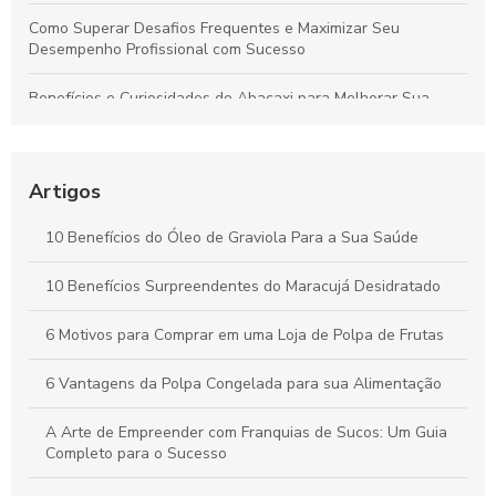
Como Superar Desafios Frequentes e Maximizar Seu
Desempenho Profissional com Sucesso
Benefícios e Curiosidades do Abacaxi para Melhorar Sua
Saúde e Bem-Estar
Como Selecionar o Fabricante Ideal de Sucos para
Potencializar o Crescimento do Seu Negócio
Artigos
Benefícios da Polpa de Açaí Congelada para Saúde e Bem-
10 Benefícios do Óleo de Graviola Para a Sua Saúde
Estar Diário
10 Benefícios Surpreendentes do Maracujá Desidratado
Óleo de Maracujá: Os Benefícios Essenciais para sua Saúde
6 Motivos para Comprar em uma Loja de Polpa de Frutas
6 Vantagens da Polpa Congelada para sua Alimentação
A Arte de Empreender com Franquias de Sucos: Um Guia
Completo para o Sucesso